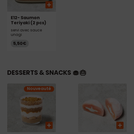
E12- Saumon
Teriyaki (2 pcs)
servi avec sauce
unagi
5,50€
DESSERTS & SNACKS 🧁 🎂
Nouveauté