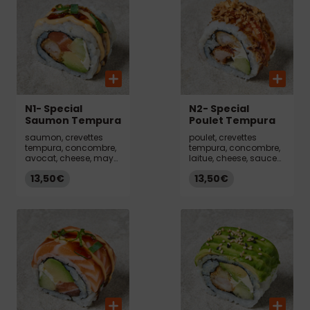
N1- Special
N2- Special
Saumon Tempura
Poulet Tempura
saumon, crevettes
poulet, crevettes
tempura, concombre,
tempura, concombre,
avocat, cheese, mayo
laitue, cheese, sauce
spicy, sauce unagi,
chili, sauce teriyaki,
13,50€
13,50€
ciboulette
oignons frits