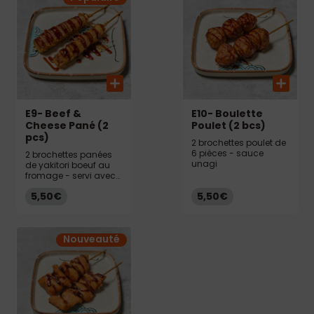
E9- Beef &
E10- Boulette
Cheese Pané (2
Poulet (2 bcs)
pcs)
2 brochettes poulet de
6 pièces - sauce
2 brochettes panées
unagi
de yakitori boeuf au
fromage - servi avec
la sauce unagi.
5,50€
5,50€
Nouveauté