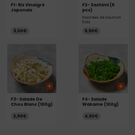
F1- Riz Vinaigré
F2- Sashimi (5
Japonais
pcs)
trachees de saumon
frais
3,00€
5,50€
F3- Salade De
F4- Salade
Chou Blanc (100g)
Wakame (100g)
2,50€
4,50€