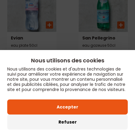
Evian
San Pellegrino
eau plate 50cl
eau gazeuse 50cl
2,50€
2,50€
Nous utilisons des cookies
Nous utilisons des cookies et d'autres technologies de
suivi pour améliorer votre expérience de navigation sur
notre site, pour vous montrer un contenu personnalisé
et des publicités ciblées, pour analyser le trafic de notre
site et pour comprendre la provenance de nos visiteurs.
Accepter
Refuser
Ice Tea Pêche
Jus de passion
33cl
33 cl, 100% pur jus