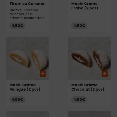
Tiramisu Caramel
Mochi Crème
Fraise (2 pcs)
Tiramisu Caramel
d'une sauce au
caramel beurre salé et
au croquant de
4,50€
4,50€
brisures de biscuits
Biscoff
Mochi Crème
Mochi Crème
Mangue (2 pcs)
Chocolat (2 pcs)
4,50€
4,50€