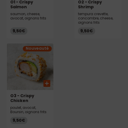
O1 - Crispy
O2 - Crispy
Salmon
Shrimp
saumon, cheese,
tempura crevette,
avocat, oignons frits
concombre, cheese,
oignons frits
9,50€
9,50€
Nouveauté
O3 - Crispy
Chicken
poulet, avocat,
Boursin, oignons frits
9,50€