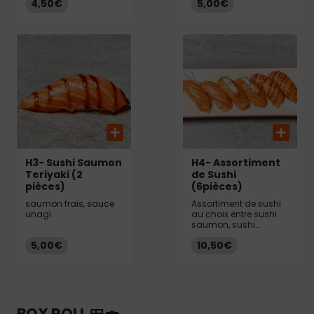
4,50€
5,00€
H3- Sushi Saumon
H4- Assortiment
Teriyaki (2
de Sushi
pièces)
(6pièces)
saumon frais, sauce
Assortiment de sushi
unagi
au choix entre sushi
saumon, sushi
cheese, sushi saumon
5,00€
10,50€
Teriyaki
BOX ROLL 🍱🍣