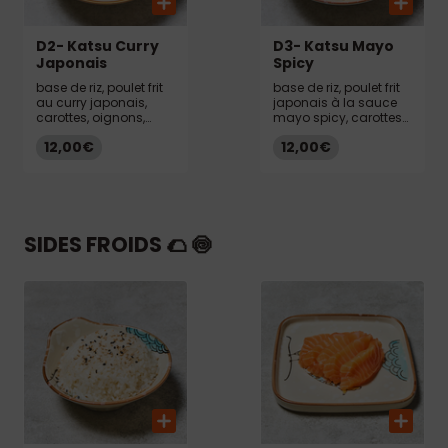
D2- Katsu Curry
D3- Katsu Mayo
Japonais
Spicy
base de riz, poulet frit
base de riz, poulet frit
au curry japonais,
japonais à la sauce
carottes, oignons,
mayo spicy, carottes
pommes de terre
râpées, émincé
12,00€
12,00€
d’omelette, edamame
SIDES FROIDS 🌮 🍥