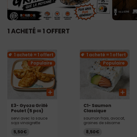
1 ACHETÉ = 1 OFFERT
1 acheté = 1 offert
1 acheté = 1 offert
Populaire
Populaire
E3- Gyoza Grillé
C1- Saumon
Poulet (5 pcs)
Classique
servi avec la sauce
saumon frais, avocat,
soja vinaigrette
graines de sésame
5,50€
8,50€