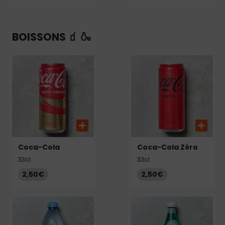
BOISSONS 🧃 🍶
Coca-Cola
Coca-Cola Zéro
33cl
33cl
2,50€
2,50€