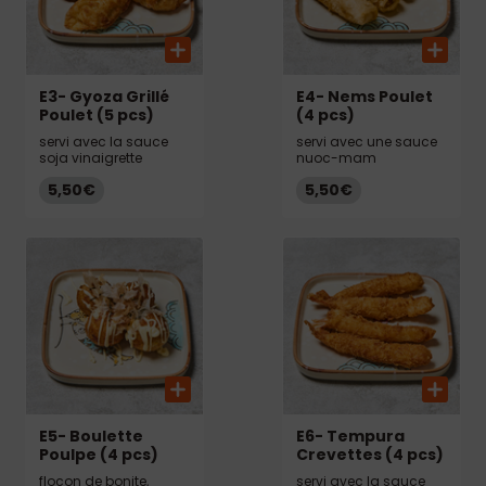
E3- Gyoza Grillé
E4- Nems Poulet
Poulet (5 pcs)
(4 pcs)
servi avec la sauce
servi avec une sauce
soja vinaigrette
nuoc-mam
5,50€
5,50€
E5- Boulette
E6- Tempura
Poulpe (4 pcs)
Crevettes (4 pcs)
flocon de bonite,
servi avec la sauce