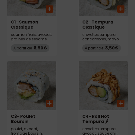
C1- Saumon
C2- Tempura
Classique
Classique
saumon frais, avocat,
crevettes tempura,
graines de sésame
concombres, mayo
8,50€
8,50€
À partir de
À partir de
C3- Poulet
C4- Roll Hot
Boursin
Tempura 🌶️
poulet, avocat,
crevettes tempura,
fromage boursin,
avocat, sauce chili,