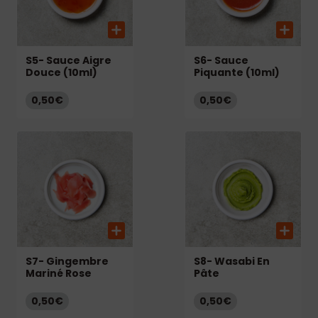
S5- Sauce Aigre
S6- Sauce
Douce (10ml)
Piquante (10ml)
0,50€
0,50€
S7- Gingembre
S8- Wasabi En
Mariné Rose
Pâte
0,50€
0,50€