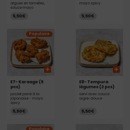
algues en lamelles,
mayo spicy
sauce mayo
5,50€
5,50€
Populaire
E7- Karaage (5
E8- Tempura
pcs)
légumes (2 pcs)
poulet pané à la
servi avec sauce
japonaise - mayo
aigre-douce
spicy
5,50€
5,50€
Populaire