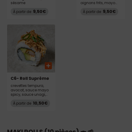
sésame
oignons frits, mayo
spicy, sauce unagi
9,50€
9,50€
À partir de
À partir de
C6- Roll Suprême
crevettes tempura,
avocat, sauce mayo
spicy, sauce unagi,
miel, graines de
10,50€
sésame, cheese,
À partir de
oignons frits,
ciboulette
MAKI ROLLS (10 pièces) 🍣 🌱