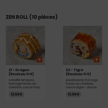
ZEN ROLL (10 pièces)
Z1 - Dragon
Z2 - Tigre
(Rouleau frit)
(Rouleau frit)
crevette tempura,
poulet pané, fromage
fromage fondu au
fondu au cheddar,
cheddar, sauce mayo
sauce aigre - douce
épicée
13,50€
13,50€