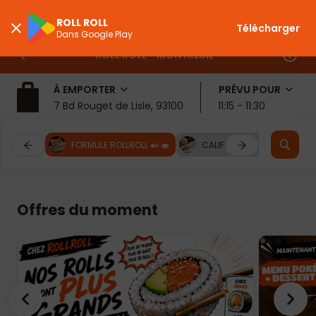
ROLL ROLL
Télécharger
Dans Google Play
ROLL ROLL - MONTREUIL
À EMPORTER
PRÉVU POUR
7 Bd Rouget de Lisle, 93100, Montreuil
11:15 - 11:30
FORMULE ROLLROLL 🍛 🍣
CALIFORNIA ROLLS (10 pièces
Offres du moment