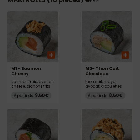
M1 - Saumon
M2- Thon Cuit
Chessy
Classique
saumon frais, avocat,
thon cuit, mayo,
cheese, oignons frits
avocat, ciboulettes
9,50€
8,50€
À partir de
À partir de