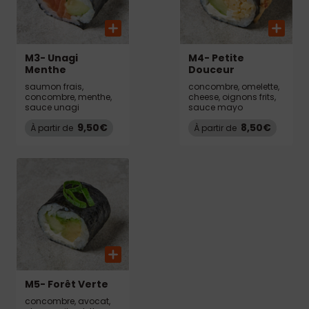
M3- Unagi
M4- Petite
Menthe
Douceur
saumon frais,
concombre, omelette,
concombre, menthe,
cheese, oignons frits,
sauce unagi
sauce mayo
9,50€
8,50€
À partir de
À partir de
M5- Forêt Verte
concombre, avocat,