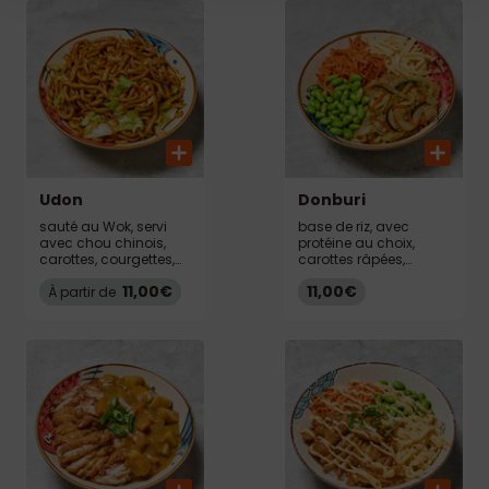
Udon
Donburi
sauté au Wok, servi
base de riz, avec
avec chou chinois,
protéine au choix,
carottes, courgettes,
carottes râpées,
ciboulettes, oignons
émincé d’omelette,
11,00€
11,00€
À partir de
edamame,
ciboulettes, oignons,
sauce teriyaki