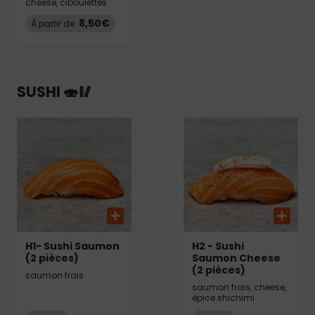
cheese, ciboulettes
8,50€
À partir de
SUSHI 🍣🥢
H1- Sushi Saumon
H2 - Sushi
(2 pièces)
Saumon Cheese
(2 pièces)
saumon frais
saumon frais, cheese,
épice shichimi